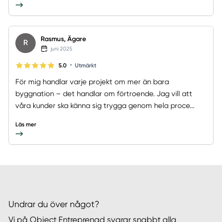
Rasmus, Ägare
R
juni 2025
•
5.0
Utmärkt
För mig handlar varje projekt om mer än bara
byggnation – det handlar om förtroende. Jag vill att
våra kunder ska känna sig trygga genom hela proce...
Läs mer
Undrar du över något?
Vi på Object Entreprenad svarar snabbt alla