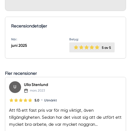
Recensiondetaljer
När:
Betyg:
juni 2025
5
av 5
Fler recensioner
Ulla Stenlund
U
mars 2023
•
5.0
Utmärkt
Att få ett fast pris var för mig viktigt, även
tillgängligheten. Sedan har det visat sig att de utfört ett
mycket bra arbete, de var mycket noggran...